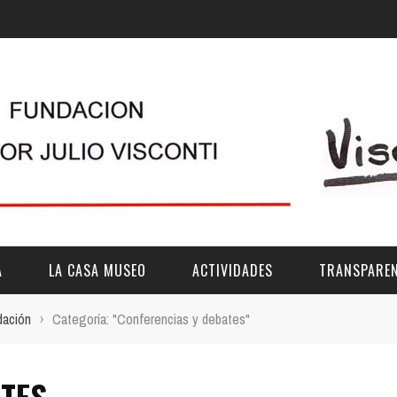
A
LA CASA MUSEO
ACTIVIDADES
TRANSPAREN
dación
›
Categoría: "Conferencias y debates"
DESCRIPCIÓN
DE LA FUNDACIÓN
ESTATUTOS
ATES
VIDEOS
OTRAS ACTIVIDADES DE ÁMBITO COMARCA
REUNIONES Y A