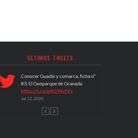
ULTIMOS TWEETS
Conocer Guadix y comarca, ficha nº
PROPU
83. El Geoparque de Granada
(2020)
https://t.co/ad6594yfVv
activi
del A
Jul 12, 2020
https
Jul 12,