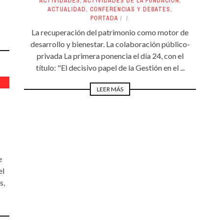
ACTIVIDADES
,
ACTIVIDADES DE LA FUNDACIÓN
,
ACTUALIDAD
,
CONFERENCIAS Y DEBATES
,
PORTADA
La recuperación del patrimonio como motor de
desarrollo y bienestar. La colaboración público-
privada La primera ponencia el día 24, con el
título: "El decisivo papel de la Gestión en el ...
LEER MÁS
e
el
s,