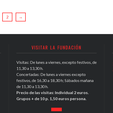
2
→
VISITAR LA FUNDACIÓN
Visítas: De lunes a viernes, excepto festivos, de
Conocer Guadix y comarca, ficha nº
11,30 a 13,30 h.
81, Antonio Chamorro Daza,
Concertadas: De lunes a viernes excepto
investigador exiliado
festivos, de 16,30 a 18,30 h; Sábados mañana
https://t.co/Tx2b2DL4i3
de 11,30 a 13,30 h.
May 16, 2020
Precio de las visitas: Individual 2 euros.
Grupos + de 10 p. 1,50 euros persona.