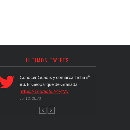
ULTIMOS TWEETS
Conocer Guadix y comarca, ficha nº
PROPU
83. El Geoparque de Granada
(2020)
https://t.co/ad6594yfVv
activi
del A
Jul 12, 2020
https
Jul 12,