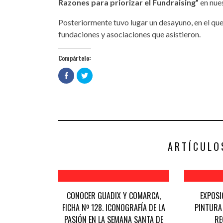
Razones para priorizar el Fundraising”
en nue
Posteriormente tuvo lugar un desayuno, en el qu
fundaciones y asociaciones que asistieron.
Compártelo:
Haz
Haz
clic
clic
para
para
compartir
compartir
en
en
Facebook
Twitter
(Se
(Se
abre
abre
en
en
una
una
ventana
ventana
nueva)
nueva)
ARTÍCULO
CONOCER GUADIX Y COMARCA,
EXPOSI
FICHA Nº 128. ICONOGRAFÍA DE LA
PINTURA 
PASIÓN EN LA SEMANA SANTA DE
RE