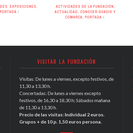
ADES
,
EXPOSICIONES
,
ACTIVIDADES DE LA FUNDACIÓN
,
PORTADA
ACTUALIDAD
,
CONOCER GUADIX Y
COMARCA
,
PORTADA
VISITAR LA FUNDACIÓN
Visítas: De lunes a viernes, excepto festivos, de
Conocer Guadix y comarca, ficha nº
11,30 a 13,30 h.
81, Antonio Chamorro Daza,
Concertadas: De lunes a viernes excepto
investigador exiliado
festivos, de 16,30 a 18,30 h; Sábados mañana
https://t.co/Tx2b2DL4i3
de 11,30 a 13,30 h.
May 16, 2020
Precio de las visitas: Individual 2 euros.
Grupos + de 10 p. 1,50 euros persona.