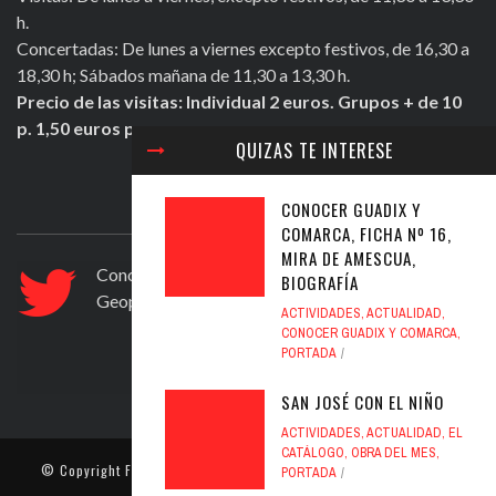
h.
Concertadas: De lunes a viernes excepto festivos, de 16,30 a
18,30 h; Sábados mañana de 11,30 a 13,30 h.
Precio de las visitas: Individual 2 euros. Grupos + de 10
p. 1,50 euros persona.
QUIZAS TE INTERESE
ULTIMOS TWEETS
CONOCER GUADIX Y
COMARCA, FICHA Nº 16,
MIRA DE AMESCUA,
Conocer Guadix y comarca, ficha nº 83. El
BIOGRAFÍA
Geoparque de Granada
https://t.co/ad6594yfVv
ACTIVIDADES
,
ACTUALIDAD
,
Jul 12, 2020
CONOCER GUADIX Y COMARCA
,
PORTADA
SAN JOSÉ CON EL NIÑO
ACTIVIDADES
,
ACTUALIDAD
,
EL
CATÁLOGO
,
OBRA DEL MES
,
© Copyright
Fundación Pintor Julio Visconti
. Todos los derechos
PORTADA
reservados.