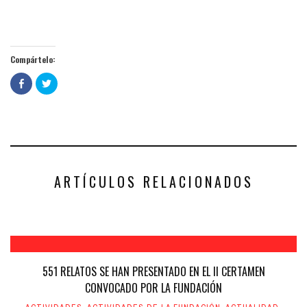
Compártelo:
Haz
Haz
clic
clic
para
para
compartir
compartir
en
en
Facebook
Twitter
(Se
(Se
abre
abre
en
en
una
una
ventana
ventana
nueva)
nueva)
ARTÍCULOS RELACIONADOS
551 RELATOS SE HAN PRESENTADO EN EL II CERTAMEN
CONVOCADO POR LA FUNDACIÓN