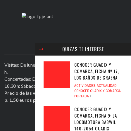
VISITAR LA FUNDACIÓN
QUIZAS TE INTERESE
CONOCER GUADIX Y
Visítas: De lunes a viernes, excepto festivos, de 11,30 a 13,30
COMARCA, FICHA Nº 17,
h.
LOS BAÑOS DE GRAENA
Concertadas: De lunes a viernes excepto festivos, de 16,30 a
18,30 h; Sábados mañana de 11,30 a 13,30 h.
ACTIVIDADES
,
ACTUALIDAD
,
CONOCER GUADIX Y COMARCA
,
Precio de las visitas: Individual 2 euros. Grupos + de 10
PORTADA
p. 1,50 euros persona.
CONOCER GUADIX Y
COMARCA, FICHA 9: LA
ULTIMOS TWEETS
LOCOMOTORA BABWIL
140-2054 GUADIX