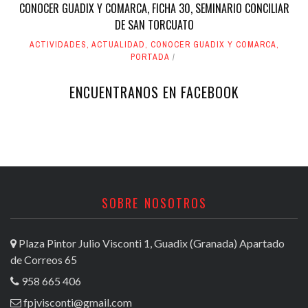
CONOCER GUADIX Y COMARCA, FICHA 30, SEMINARIO CONCILIAR
DE SAN TORCUATO
ACTIVIDADES
,
ACTUALIDAD
,
CONOCER GUADIX Y COMARCA
,
PORTADA
ENCUENTRANOS EN FACEBOOK
SOBRE NOSOTROS
Plaza Pintor Julio Visconti 1, Guadix (Granada) Apartado
de Correos 65
958 665 406
fpjvisconti@gmail.com