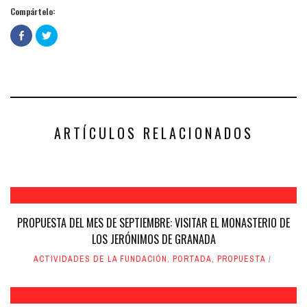
Compártelo:
Haz
Haz
clic
clic
para
para
compartir
compartir
en
en
Facebook
Twitter
(Se
(Se
abre
abre
en
en
una
una
ventana
ventana
nueva)
nueva)
ARTÍCULOS RELACIONADOS
PROPUESTA DEL MES DE SEPTIEMBRE: VISITAR EL MONASTERIO DE
LOS JERÓNIMOS DE GRANADA
ACTIVIDADES DE LA FUNDACIÓN
,
PORTADA
,
PROPUESTA