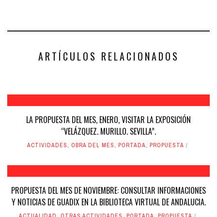
compartir
compartir
en
en
Facebook
Twitter
(Se
(Se
abre
abre
en
en
una
una
ventana
ventana
nueva)
nueva)
ARTÍCULOS RELACIONADOS
LA PROPUESTA DEL MES, ENERO, VISITAR LA EXPOSICIÓN
“VELÁZQUEZ. MURILLO. SEVILLA”.
ACTIVIDADES
,
OBRA DEL MES
,
PORTADA
,
PROPUESTA
PROPUESTA DEL MES DE NOVIEMBRE: CONSULTAR INFORMACIONES
Y NOTICIAS DE GUADIX EN LA BIBLIOTECA VIRTUAL DE ANDALUCIA.
ACTUALIDAD
,
OTRAS ACTIVIDADES
,
PORTADA
,
PROPUESTA