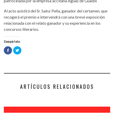
patrocinada por la empresa accitana Aguas de Guadix
Al acto asistirá del Sr. Sainz Peña, ganador del certamen, que
recogerá el premio e intervendrá con una breve exposición
relacionada con el relato ganador y su experiencia en los
concursos literarios.
Compártelo:
Haz
Haz
clic
clic
para
para
compartir
compartir
en
en
Facebook
Twitter
(Se
(Se
abre
abre
en
en
una
una
ventana
ventana
nueva)
nueva)
ARTÍCULOS RELACIONADOS