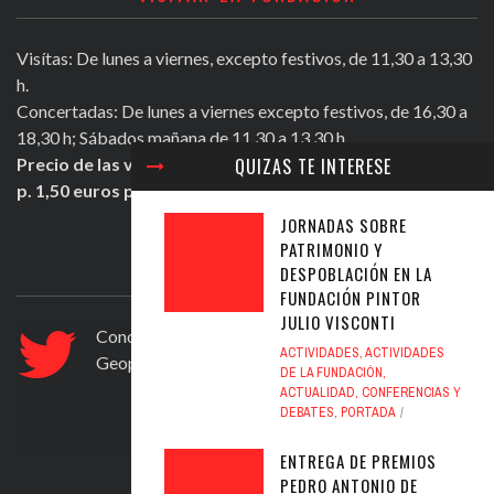
Visítas: De lunes a viernes, excepto festivos, de 11,30 a 13,30
h.
Concertadas: De lunes a viernes excepto festivos, de 16,30 a
18,30 h; Sábados mañana de 11,30 a 13,30 h.
QUIZAS TE INTERESE
Precio de las visitas: Individual 2 euros. Grupos + de 10
p. 1,50 euros persona.
JORNADAS SOBRE
PATRIMONIO Y
ULTIMOS TWEETS
DESPOBLACIÓN EN LA
FUNDACIÓN PINTOR
JULIO VISCONTI
Conocer Guadix y comarca, ficha nº 83. El
ACTIVIDADES
,
ACTIVIDADES
Geoparque de Granada
https://t.co/ad6594yfVv
DE LA FUNDACIÓN
,
Jul 12, 2020
ACTUALIDAD
,
CONFERENCIAS Y
DEBATES
,
PORTADA
ENTREGA DE PREMIOS
PEDRO ANTONIO DE