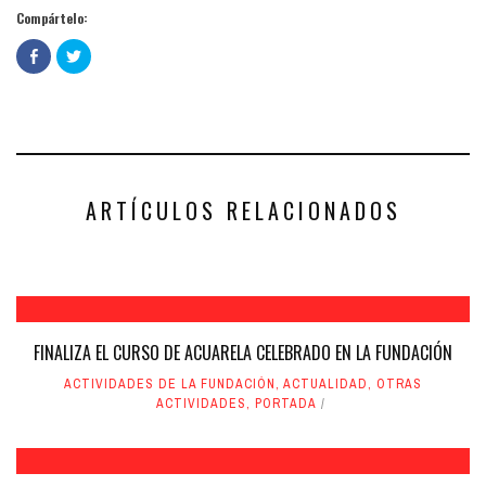
Compártelo:
Haz
Haz
clic
clic
para
para
compartir
compartir
en
en
Facebook
Twitter
(Se
(Se
abre
abre
en
en
una
una
ventana
ventana
nueva)
nueva)
ARTÍCULOS RELACIONADOS
FINALIZA EL CURSO DE ACUARELA CELEBRADO EN LA FUNDACIÓN
ACTIVIDADES DE LA FUNDACIÓN
,
ACTUALIDAD
,
OTRAS
ACTIVIDADES
,
PORTADA