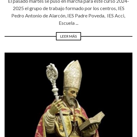
El pasado martes se puso en marcha para este curso 2024-
2025 el grupo de trabajo formado por los centros, IES
Pedro Antonio de Alarcón, IES Padre Poveda, IES Acci,
Escuela ...
LEER MÁS