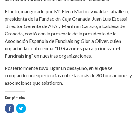
El acto, inaugurado por Mª Elena Martín-Vivalda Caballero,
presidenta de la Fundación Caja Granada, Juan Luis Escassi
director Gerente de AFA y Marifran Carazo, alcaldesa de
Granada, contó con la presencia de la presidenta de la
Asociación Española de Fundraising Gloria Oliver, quien
impartió la conferencia
“10 Razones para priorizar el
Fundraising”
en nuestras organizaciones.
Posteriormente tuvo lugar un desayuno, en el que se
compartieron experiencias entre las más de 80 fundaciones y
asociaciones que asistieron.
Compártelo:
Haz
Haz
clic
clic
para
para
compartir
compartir
en
en
Facebook
Twitter
(Se
(Se
abre
abre
en
en