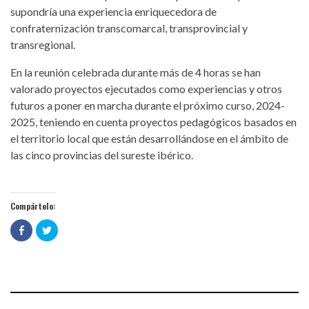
supondría una experiencia enriquecedora de
confraternización transcomarcal, transprovincial y
transregional.
En la reunión celebrada durante más de 4 horas se han
valorado proyectos ejecutados como experiencias y otros
futuros a poner en marcha durante el próximo curso, 2024-
2025, teniendo en cuenta proyectos pedagógicos basados en
el territorio local que están desarrollándose en el ámbito de
las cinco provincias del sureste ibérico.
Compártelo:
Haz
Haz
clic
clic
para
para
compartir
compartir
en
en
Facebook
Twitter
(Se
(Se
abre
abre
en
en
una
una