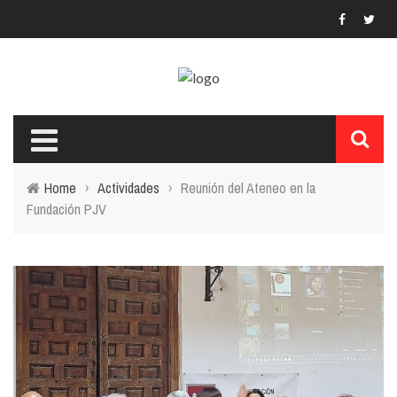
Menú Principal
LA FUNDACIÓN
FUNDADOR Y SU OBRA
Home
›
Actividades
›
Reunión del Ateneo en la
LA CASA MUSEO
Fundación PJV
ACTIVIDADES
TRANSPARENCIA
ENLACES