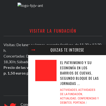
VISITAR LA FUNDACIÓN
Visítas: De lunes a viernes, excepto festivos, de 11,30 a 13,30
QUIZAS TE INTERESE
h.
Concertadas: De lunes a viernes excepto festivos, de 16,30 a
18,30 h; Sábados mañana de 11,30 a 13,30 h.
EL PATRIMONIO Y SU
ECONOMÍA EN LOS
Precio de las visitas: Individual 2 euros. Grupos + de 10
BARRIOS DE CUEVAS,
p. 1,50 euros persona.
SEGUNDO BLOQUE DE LAS
JORNADAS ...
ULTIMOS TWEETS
ACTIVIDADES
,
ACTIVIDADES
DE LA FUNDACIÓN
,
ACTUALIDAD
,
CONFERENCIAS Y
DEBATES
,
PORTADA
Conocer Guadix y comarca, ficha nº 83. El