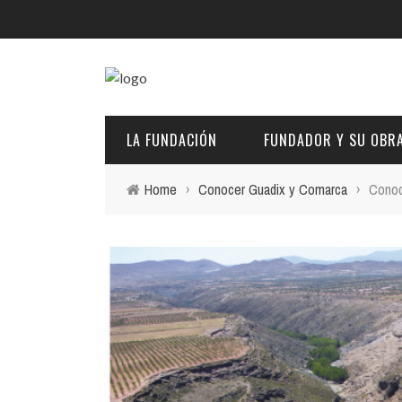
LA FUNDACIÓN
FUNDADOR Y SU OBR
Home
›
Conocer Guadix y Comarca
›
Conoc
DESCRIPCIÓN Y CARACTERÍSTICAS
BIOGRAFÍA
FINES
PINTURAS
EL PATRONATO: COMPETENCIAS Y COMPOSICIÓN ACTU