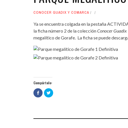
CONOCER GUADIX Y COMARCA
Ya se encuentra colgada en la pestaña ACTIVIDA
la ficha número 2 de la colección
Conocer Guadix y
megalítico de Gorafe. La ficha se puede descarg
Compártelo:
Haz
Haz
clic
clic
para
para
compartir
compartir
en
en
Facebook
Twitter
(Se
(Se
abre
abre
en
en
una
una
ventana
ventana