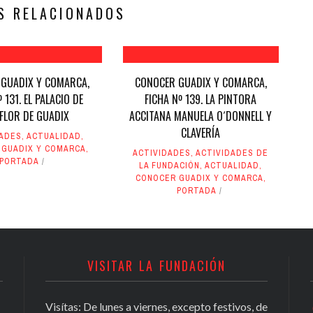
S RELACIONADOS
GUADIX Y COMARCA,
CONOCER GUADIX Y COMARCA,
 131. EL PALACIO DE
FICHA Nº 139. LA PINTORA
FLOR DE GUADIX
ACCITANA MANUELA O´DONNELL Y
CLAVERÍA
DADES
,
ACTUALIDAD
,
 GUADIX Y COMARCA
,
ACTIVIDADES
,
ACTIVIDADES DE
PORTADA
LA FUNDACIÓN
,
ACTUALIDAD
,
CONOCER GUADIX Y COMARCA
,
PORTADA
VISITAR LA FUNDACIÓN
Visítas: De lunes a viernes, excepto festivos, de
Conocer Guadix y comarca, ficha nº