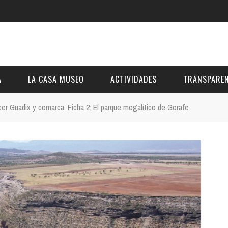
A
LA CASA MUSEO
ACTIVIDADES
TRANSPAREN
er Guadix y comarca. Ficha 2: El parque megalítico de Gorafe
DESCRIPCIÓN
DE LA FUNDACIÓN
ESTATUTOS
VIDEOS
OTRAS ACTIVIDADES DE ÁMBITO COMARCA
REUNIONES Y A
AL
GALERÍA
PRESUPUESTO Y
FOTOMONTAJES
OTRA INFORMAC