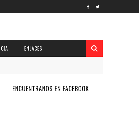
CIA
ENLACES
ENCUENTRANOS EN FACEBOOK
L Y PROVINCIAL
CUERDOS DEL PATRONATO
 CUENTAS ANUALES
IÓN DE INTERÉS