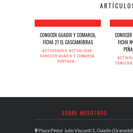
nueva)
nueva)
ARTÍCULO
CONOCER GUADIX Y COMARCA,
CONOCER 
FICHA 27 EL CASCAMORRAS
FICHA Nº
PEÑA
ACTIVIDADES
,
ACTUALIDAD
,
CONOCER GUADIX Y COMARCA
,
ACTIVI
PORTADA
CONOCER
SOBRE NOSOTROS
Plaza Pintor Julio Visconti 1, Guadix (Granada)