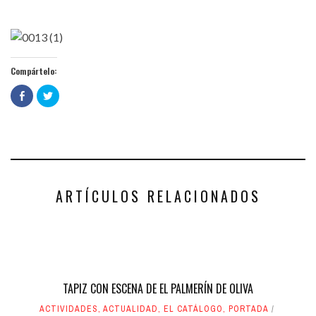
Compártelo:
Haz
Haz
clic
clic
para
para
compartir
compartir
en
en
Facebook
Twitter
(Se
(Se
abre
abre
en
en
una
una
ventana
ventana
nueva)
nueva)
ARTÍCULOS RELACIONADOS
TAPIZ CON ESCENA DE EL PALMERÍN DE OLIVA
ACTIVIDADES
,
ACTUALIDAD
,
EL CATÁLOGO
,
PORTADA