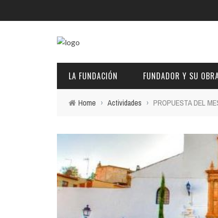
LA FUNDACIÓN
FUNDADOR Y SU OBR
Home
›
Actividades
›
PROPUESTA DEL MES D
DESCRIPCIÓN Y CARACTERÍSTICAS
BIOGRAFÍA
FINES
PINTURAS
EL PATRONATO: COMPETENCIAS Y COMPOSICIÓN ACTU