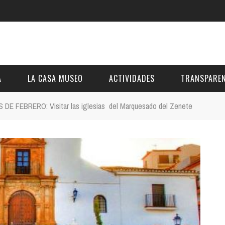
A
LA CASA MUSEO
ACTIVIDADES
TRANSPAREN
E FEBRERO: Visitar las iglesias del Marquesado del Zenete
DESCRIPCIÓN
DE LA FUNDACIÓN
ESTATUTOS
VIDEOS
OTRAS ACTIVIDADES DE ÁMBITO COMARCA
REUNIONES Y A
AL
GALERÍA
PRESUPUESTO Y
FOTOMONTAJES
OTRA INFORMAC