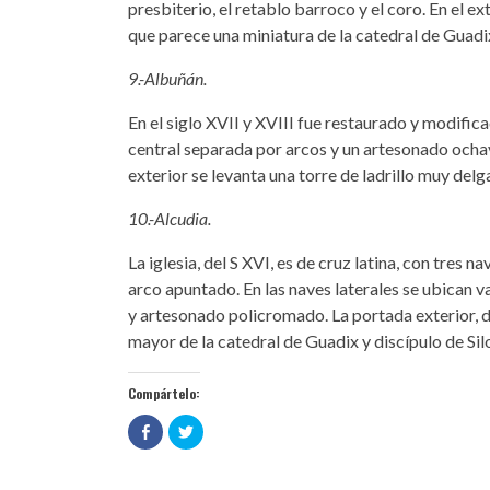
presbiterio, el retablo barroco y el coro. En el e
que parece una miniatura de la catedral de Guadix
9.-Albuñán.
En el siglo XVII y XVIII fue restaurado y modifica
central separada por arcos y un artesonado ochav
exterior se levanta una torre de ladrillo muy del
10.-Alcudia.
La iglesia, del S XVI, es de cruz latina, con tres n
arco apuntado. En las naves laterales se ubican va
y artesonado policromado. La portada exterior, 
mayor de la catedral de Guadix y discípulo de Sil
Compártelo:
Haz
Haz
clic
clic
para
para
compartir
compartir
en
en