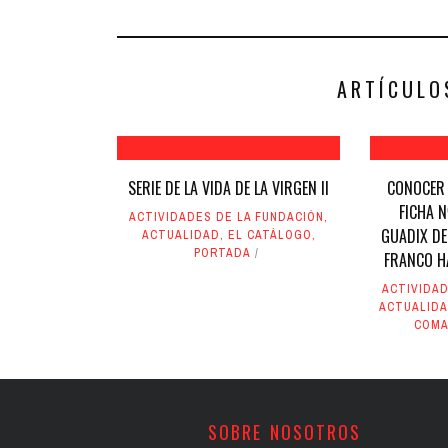
Facebook
Twitter
(Se
(Se
abre
abre
en
en
una
una
ventana
ventana
nueva)
nueva)
ARTÍCULO
SERIE DE LA VIDA DE LA VIRGEN II
CONOCER 
FICHA N
ACTIVIDADES DE LA FUNDACIÓN
,
GUADIX DE
ACTUALIDAD
,
EL CATÁLOGO
,
PORTADA
FRANCO H
ACTIVIDAD
ACTUALID
COMA
SOBRE NOSOTROS