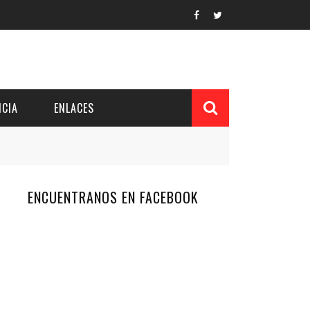
CIA
ENLACES
ENCUENTRANOS EN FACEBOOK
L Y PROVINCIAL
CUERDOS DEL PATRONATO
 CUENTAS ANUALES
IÓN DE INTERÉS