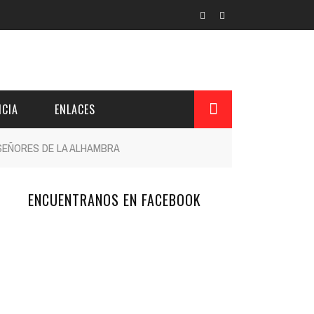
CIA
ENLACES
, SEÑORES DE LA ALHAMBRA
ENCUENTRANOS EN FACEBOOK
L Y PROVINCIAL
CUERDOS DEL PATRONATO
 CUENTAS ANUALES
IÓN DE INTERÉS