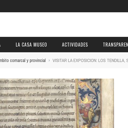
A
LA CASA MUSEO
ACTIVIDADES
TRANSPAREN
mbito comarcal y provincial
›
VISITAR LA EXPOSICION: LOS TENDILLA
DESCRIPCIÓN
DE LA FUNDACIÓN
ESTATUTOS
VIDEOS
OTRAS ACTIVIDADES DE ÁMBITO COMARCA
REUNIONES Y A
AL
GALERÍA
PRESUPUESTO Y
FOTOMONTAJES
OTRA INFORMAC