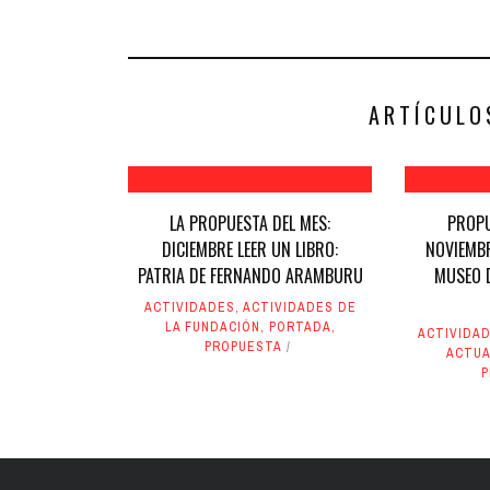
en
en
Facebook
Twitter
(Se
(Se
abre
abre
en
en
una
una
ventana
ventana
nueva)
nueva)
ARTÍCULO
LA PROPUESTA DEL MES:
PROPU
DICIEMBRE LEER UN LIBRO:
NOVIEMBR
PATRIA DE FERNANDO ARAMBURU
MUSEO D
ACTIVIDADES
,
ACTIVIDADES DE
LA FUNDACIÓN
,
PORTADA
,
ACTIVIDAD
PROPUESTA
ACTUA