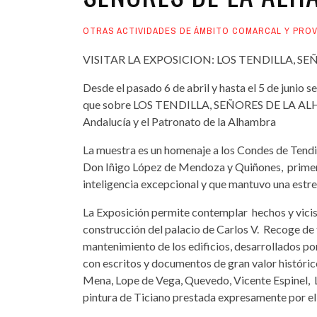
OTRAS ACTIVIDADES DE ÁMBITO COMARCAL Y PROV
VISITAR LA EXPOSICION: LOS TENDILLA, S
Desde el pasado 6 de abril y hasta el 5 de junio s
que sobre LOS TENDILLA, SEÑORES DE LA ALHAM
Andalucía y el Patronato de la Alhambra
La muestra es un homenaje a los Condes de Tendil
Don Iñigo López de Mendoza y Quiñones, primer
inteligencia excepcional y que mantuvo una estr
La Exposición permite contemplar hechos y vicisi
construcción del palacio de Carlos V. Recoge de
mantenimiento de los edificios, desarrollados por l
con escritos y documentos de gran valor histórico
Mena, Lope de Vega, Quevedo, Vicente Espinel, Lu
pintura de Ticiano prestada expresamente por el 