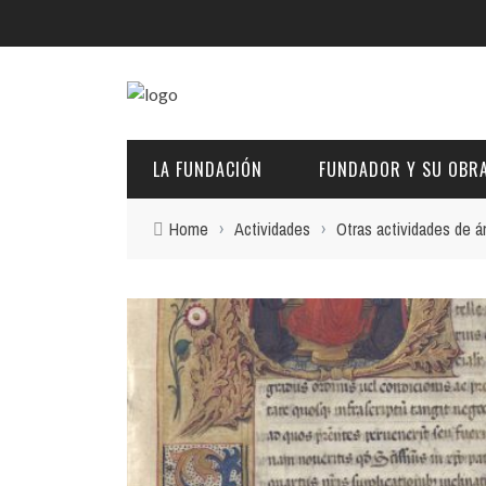
LA FUNDACIÓN
FUNDADOR Y SU OBR
Home
›
Actividades
›
Otras actividades de á
DESCRIPCIÓN Y CARACTERÍSTICAS
BIOGRAFÍA
FINES
PINTURAS
EL PATRONATO: COMPETENCIAS Y COMPOSICIÓN ACTU