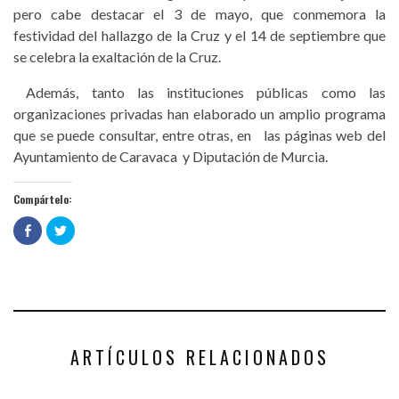
pero cabe destacar el 3 de mayo, que conmemora la
festividad del hallazgo de la Cruz y el 14 de septiembre que
se celebra la exaltación de la Cruz.
Además, tanto las instituciones públicas como las
organizaciones privadas han elaborado un amplio programa
que se puede consultar, entre otras, en las páginas web del
Ayuntamiento de Caravaca y Diputación de Murcia.
Compártelo:
Haz
Haz
clic
clic
para
para
compartir
compartir
en
en
Facebook
Twitter
(Se
(Se
abre
abre
en
en
una
una
ventana
ventana
nueva)
nueva)
ARTÍCULOS RELACIONADOS