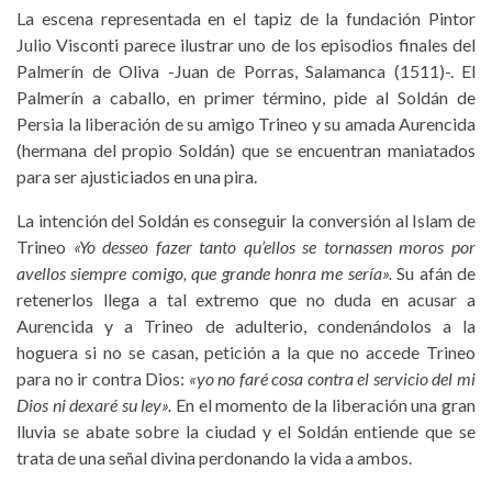
La escena representada en el tapiz de la fundación Pintor
Julio Visconti parece ilustrar uno de los episodios finales del
Palmerín de Oliva -Juan de Porras, Salamanca (1511)-. El
Palmerín a caballo, en primer término, pide al Soldán de
Persia la liberación de su amigo Trineo y su amada Aurencida
(hermana del propio Soldán) que se encuentran maniatados
para ser ajusticiados en una pira.
La intención del Soldán es conseguir la conversión al Islam de
Trineo
«Yo desseo fazer tanto qu’ellos se tornassen moros por
avellos siempre comigo, que grande honra me sería».
Su afán de
retenerlos llega a tal extremo que no duda en acusar a
Aurencida y a Trineo de adulterio, condenándolos a la
hoguera si no se casan, petición a la que no accede Trineo
para no ir contra Dios:
«yo no faré cosa contra el servicio del mi
Dios ni dexaré su ley».
En el momento de la liberación una gran
lluvia se abate sobre la ciudad y el Soldán entiende que se
trata de una señal divina perdonando la vida a ambos.