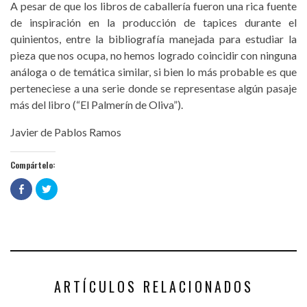
A pesar de que los libros de caballería fueron una rica fuente
de inspiración en la producción de tapices durante el
quinientos, entre la bibliografía manejada para estudiar la
pieza que nos ocupa, no hemos logrado coincidir con ninguna
análoga o de temática similar, si bien lo más probable es que
perteneciese a una serie donde se representase algún pasaje
más del libro (“El Palmerín de Oliva”).
Javier de Pablos Ramos
Compártelo:
Haz
Haz
clic
clic
para
para
compartir
compartir
en
en
Facebook
Twitter
(Se
(Se
abre
abre
en
en
una
una
ventana
ventana
nueva)
nueva)
ARTÍCULOS RELACIONADOS