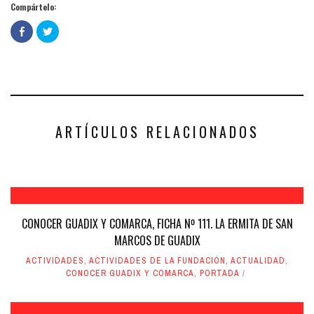
Compártelo:
Haz
Haz
clic
clic
para
para
compartir
compartir
en
en
Facebook
Twitter
(Se
(Se
abre
abre
en
en
una
una
ventana
ventana
nueva)
nueva)
ARTÍCULOS RELACIONADOS
CONOCER GUADIX Y COMARCA, FICHA Nº 111. LA ERMITA DE SAN
MARCOS DE GUADIX
ACTIVIDADES
,
ACTIVIDADES DE LA FUNDACIÓN
,
ACTUALIDAD
,
CONOCER GUADIX Y COMARCA
,
PORTADA