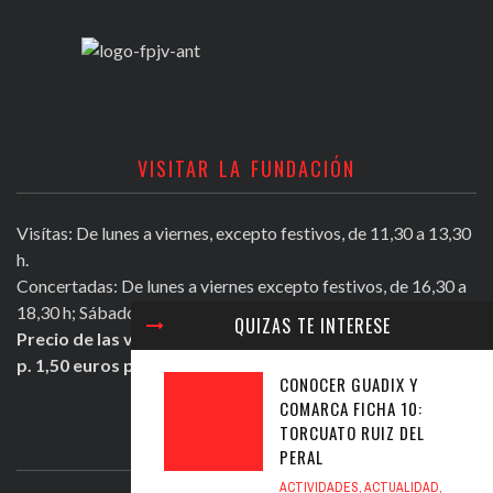
VISITAR LA FUNDACIÓN
Visítas: De lunes a viernes, excepto festivos, de 11,30 a 13,30
h.
Concertadas: De lunes a viernes excepto festivos, de 16,30 a
18,30 h; Sábados mañana de 11,30 a 13,30 h.
QUIZAS TE INTERESE
Precio de las visitas: Individual 2 euros. Grupos + de 10
p. 1,50 euros persona.
CONOCER GUADIX Y
COMARCA FICHA 10:
TORCUATO RUIZ DEL
ULTIMOS TWEETS
PERAL
ACTIVIDADES
,
ACTUALIDAD
,