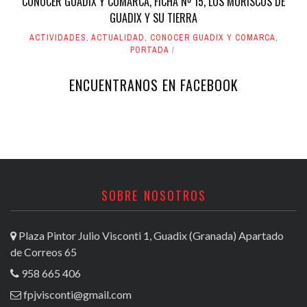
CONOCER GUADIX Y COMARCA, FICHA Nº 15, LOS MORISCOS DE
GUADIX Y SU TIERRA
ACTIVIDADES
,
ACTUALIDAD
,
CONOCER GUADIX Y COMARCA
,
PORTADA
ENCUENTRANOS EN FACEBOOK
SOBRE NOSOTROS
Plaza Pintor Julio Visconti 1, Guadix (Granada) Apartado
de Correos 65
958 665 406
fpjvisconti@gmail.com