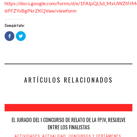
https://docs.google.com/forms/d/e/1FAIpQLSd_MxUWZtF
6PFZYsBgPkrZKQVaw/viewform
Compártelo:
Haz
Haz
clic
clic
para
para
compartir
compartir
en
en
Facebook
Twitter
(Se
(Se
abre
abre
en
en
una
una
ventana
ventana
nueva)
nueva)
ARTÍCULOS RELACIONADOS
EL JURADO DEL I CONCURSO DE RELATO DE LA FPJV, RESUELVE
ENTRE LOS FINALISTAS
ACTIVIDADES
,
ACTUALIDAD
,
CONCURSOS Y CERTÁMENES
,