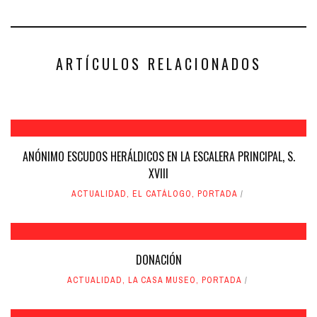
Facebook
Twitter
(Se
(Se
abre
abre
en
en
una
una
ventana
ventana
nueva)
nueva)
ARTÍCULOS RELACIONADOS
ANÓNIMO ESCUDOS HERÁLDICOS EN LA ESCALERA PRINCIPAL, S.
XVIII
ACTUALIDAD
,
EL CATÁLOGO
,
PORTADA
DONACIÓN
ACTUALIDAD
,
LA CASA MUSEO
,
PORTADA