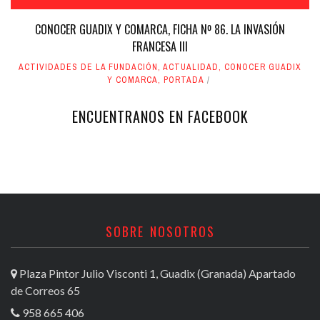
CONOCER GUADIX Y COMARCA, FICHA Nº 86. LA INVASIÓN
FRANCESA III
ACTIVIDADES DE LA FUNDACIÓN
,
ACTUALIDAD
,
CONOCER GUADIX
Y COMARCA
,
PORTADA
ENCUENTRANOS EN FACEBOOK
SOBRE NOSOTROS
Plaza Pintor Julio Visconti 1, Guadix (Granada) Apartado
de Correos 65
958 665 406