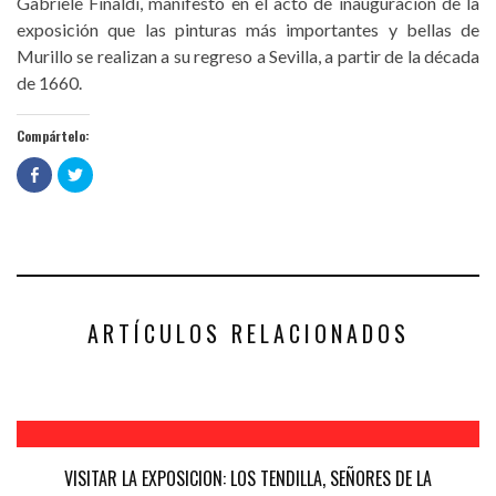
Gabriele Finaldi, manifestó en el acto de inauguración de la
exposición que las pinturas más importantes y bellas de
Murillo se realizan a su regreso a Sevilla, a partir de la década
de 1660.
Compártelo:
Haz
Haz
clic
clic
para
para
compartir
compartir
en
en
Facebook
Twitter
(Se
(Se
abre
abre
en
en
una
una
ventana
ventana
nueva)
nueva)
ARTÍCULOS RELACIONADOS
VISITAR LA EXPOSICION: LOS TENDILLA, SEÑORES DE LA