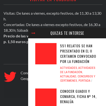
Visítas: De lunes a viernes, excepto festivos, de 11,30 a 13,30
h.
Concertadas: De lunes a viernes excepto festivos, de 16,30 a
18,30 h; Sábados mañana de 11,30 a 13,30 h.
QUIZAS TE INTERESE
Precio de las visitas: Individual 2 euros. Grupos + de 10
p. 1,50 euros persona.
551 RELATOS SE HAN
PRESENTADO EN EL II
CERTAMEN CONVOCADO
ULTIMOS TWEETS
POR LA FUNDACIÓN
ACTIVIDADES
,
ACTIVIDADES
DE LA FUNDACIÓN
,
Conocer Guadix y comarca, ficha nº 83. El
ACTUALIDAD
,
CONCURSOS Y
Geoparque de Granada
https://t.co/ad6594yfVv
CERTÁMENES
,
PORTADA
Jul 12, 2020
CONOCER GUADIX Y
COMARCA, FICHA Nº 14,
BENALÚA