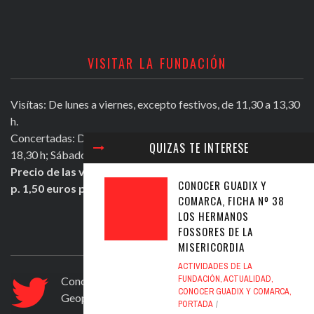
VISITAR LA FUNDACIÓN
Visítas: De lunes a viernes, excepto festivos, de 11,30 a 13,30
h.
Concertadas: De lunes a viernes excepto festivos, de 16,30 a
QUIZAS TE INTERESE
18,30 h; Sábados mañana de 11,30 a 13,30 h.
Precio de las visitas: Individual 2 euros. Grupos + de 10
CONOCER GUADIX Y
p. 1,50 euros persona.
COMARCA, FICHA Nº 38
LOS HERMANOS
FOSSORES DE LA
ULTIMOS TWEETS
MISERICORDIA
ACTIVIDADES DE LA
FUNDACIÓN
,
ACTUALIDAD
,
Conocer Guadix y comarca, ficha nº 83. El
CONOCER GUADIX Y COMARCA
,
Geoparque de Granada
https://t.co/ad6594yfVv
PORTADA