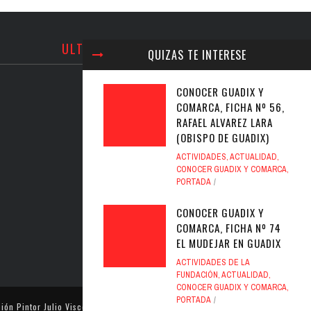
ULTIMOS TWEETS
QUIZAS TE INTERESE
CONOCER GUADIX Y
COMARCA, FICHA Nº 56,
RAFAEL ALVAREZ LARA
(OBISPO DE GUADIX)
ACTIVIDADES
,
ACTUALIDAD
,
CONOCER GUADIX Y COMARCA
,
PORTADA
CONOCER GUADIX Y
COMARCA, FICHA Nº 74
EL MUDEJAR EN GUADIX
ACTIVIDADES DE LA
FUNDACIÓN
,
ACTUALIDAD
,
CONOCER GUADIX Y COMARCA
,
PORTADA
ión Pintor Julio Visconti
. Todos los derechos reservados.