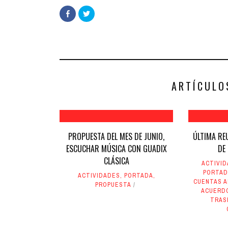
Haz
Haz
clic
clic
para
para
compartir
compartir
en
en
Facebook
Twitter
(Se
(Se
abre
abre
en
en
una
una
ventana
ventana
nueva)
nueva)
ARTÍCULO
PROPUESTA DEL MES DE JUNIO,
ÚLTIMA RE
ESCUCHAR MÚSICA CON GUADIX
DE
CLÁSICA
ACTIVI
PORTA
ACTIVIDADES
,
PORTADA
,
CUENTAS 
PROPUESTA
ACUERD
TRAS