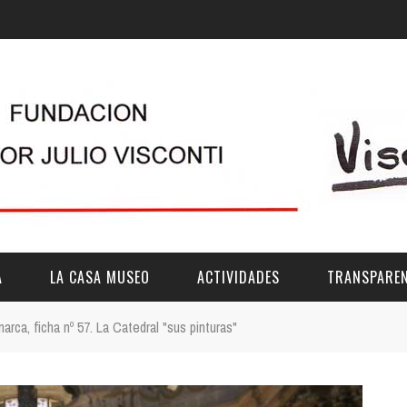
A
LA CASA MUSEO
ACTIVIDADES
TRANSPAREN
rca, ficha nº 57. La Catedral "sus pinturas"
DESCRIPCIÓN
DE LA FUNDACIÓN
ESTATUTOS
VIDEOS
OTRAS ACTIVIDADES DE ÁMBITO COMARCA
REUNIONES Y A