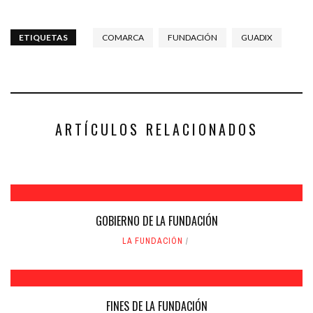
compartir
compartir
en
en
Facebook
Twitter
(Se
(Se
abre
abre
ETIQUETAS
COMARCA
FUNDACIÓN
GUADIX
en
en
una
una
ventana
ventana
nueva)
nueva)
ARTÍCULOS RELACIONADOS
GOBIERNO DE LA FUNDACIÓN
LA FUNDACIÓN
FINES DE LA FUNDACIÓN