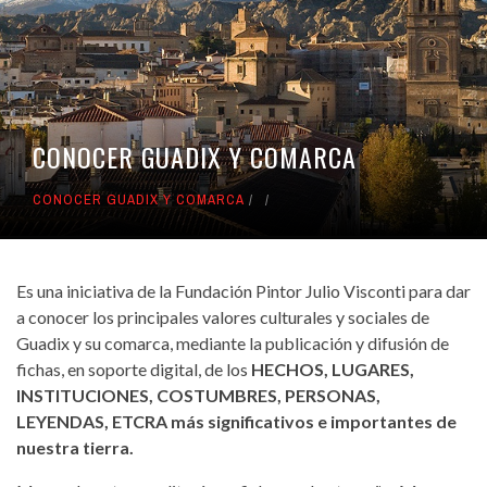
CONOCER GUADIX Y COMARCA
CONOCER GUADIX Y COMARCA
Es una iniciativa de la Fundación Pintor Julio Visconti para dar
a conocer los principales valores culturales y sociales de
Guadix y su comarca, mediante la publicación y difusión de
fichas, en soporte digital, de los
HECHOS, LUGARES,
INSTITUCIONES, COSTUMBRES, PERSONAS,
LEYENDAS, ETCRA
más significativos e importantes de
nuestra tierra.