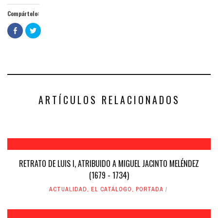
Compártelo:
Haz
Haz
clic
clic
para
para
compartir
compartir
en
en
Facebook
Twitter
(Se
(Se
abre
abre
en
en
una
una
ventana
ventana
nueva)
nueva)
ARTÍCULOS RELACIONADOS
RETRATO DE LUIS I, ATRIBUIDO A MIGUEL JACINTO MELÉNDEZ
(1679 - 1734)
ACTUALIDAD
,
EL CATÁLOGO
,
PORTADA