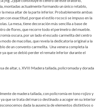
 [fig. 2]que constituye el centro de este oratorio,
ia, montadas actualmente formando un único retablo,
y la mesa altar de la parte inferior. Probablemente ambas
rigen con exactitud, porque el estilo rococó se impuso en la
olas. La mesa, tiene decoración más sencilla a base de
tro de flores, que recorre todo el perímetro del mueble.
romía oscura, por un lado el escudo carmelita del centro
 modo de macollas, que revela la dedicatoria original a la
ablo de un convento carmelita. Una venera completa la
 ya que se debió perder el remate inferior durante el
almente de madera tallada, con policromía en tono rojizo y
a que se trata del marco destinado a acoger en su interior
 desconocemos dada la ausencia de elementos distintivos o