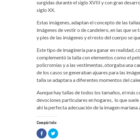
surgidas durante el siglo XVIII y con gran desarro
siglo XX.
Estas imágenes, adaptan el concepto de las talla
imágenes de vestir o de candelero, en las que se 
y pies de las imágenes y el resto del cuerpo se qu
Este tipo de imaginería para ganar en realidad, 
complementó la talla con elementos como el pelo na
policromías y a las vestimentas, otorgaba una 
de los casos se generaban ajuares para las imáge
talla se adaptara a diferentes momentos del calen
Aunque hay tallas de todos los tamaños, el más 
devociones particulares en hogares, lo que suele
ahí la perfecta adecuación de la imagen mariana a
Compártelo:
Haz
Haz
clic
clic