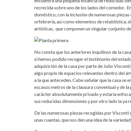
encuentra una pequeña estancia de reducidas di
recrecida sobre uno de los lados del comedor. En
doméstico, con la inclusión de numerosas piezas d
orfebrería, así como elementos de retablística, 
artísticas, que componen un singular conjunto dent
No consta que los anteriores inquilinos de la cas
si hemos podido recoger el testimonio del estado 
adquisición de la casa por parte de Julio Viscont
algo propio de espacios relevantes dentro del ám
a la que anteceden. Cabe señalar que la casa se e
escasos metros de la clausura conventual y de la 
carácter absolutamente privado y estaría enfocad
sus reducidas dimensiones y por otro lado la ya 
De las numerosas piezas recogidas por Visconti y
unas cuantas, que nos den una idea de la variedad