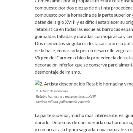
Comenzamos por la propia estructura retablísitica
compuesto por dos piezas de distinta procedenc
compuesto por la hornacina de la parte superior 
daten del siglo XVIII y es difícil establecer su o
retablística en todas las escuelas barrocas españ
guirnaldas talladas y doradas con hojarasca y cen
Dos elementos singulares destacan sobre la polic
de la base, enmarcada por un desarrollo vegetal a
Virgen del Carmen o bien la procedencia del ret
decoración inferior, que se conserva parcialmente
desmontaje del mismo.
2. Artista desconocido
Retablo hornacina y mesa de altar, s. XVIII
Madera tallada, policromada y dorada
La parte superior, mucho más interesante, es igu
dorado. Debemos de considerarla una hornacina, y
y enmarcar a la figura sagrada, cuya naturaleza