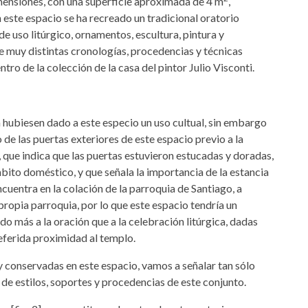
mensiones, con una superficie aproximada de 4 m
,
 este espacio se ha recreado un tradicional oratorio
e uso litúrgico, ornamentos, escultura, pintura y
de muy distintas cronologías, procedencias y técnicas
ro de la colección de la casa del pintor Julio Visconti.
a hubiesen dado a este especio un uso cultual, sin embargo
de las puertas exteriores de este espacio previo a la
i, que indica que las puertas estuvieron estucadas y doradas,
bito doméstico, y que señala la importancia de la estancia
ncuentra en la colación de la parroquia de Santiago, a
propia parroquia, por lo que este espacio tendría un
o más a la oración que a la celebración litúrgica, dadas
referida proximidad al templo.
 conservadas en este espacio, vamos a señalar tan sólo
 de estilos, soportes y procedencias de este conjunto.