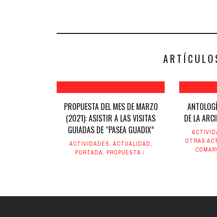
para
para
compartir
compartir
en
en
Facebook
Twitter
(Se
(Se
abre
abre
en
en
una
una
ventana
ventana
nueva)
nueva)
ARTÍCULO
PROPUESTA DEL MES DE MARZO
ANTOLOGÍ
(2021): ASISTIR A LAS VISITAS
DE LA ARC
GUIADAS DE “PASEA GUADIX”
ACTIVI
OTRAS AC
ACTIVIDADES
,
ACTUALIDAD
,
COMARC
PORTADA
,
PROPUESTA