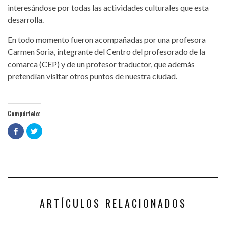
interesándose por todas las actividades culturales que esta
desarrolla.
En todo momento fueron acompañadas por una profesora
Carmen Soria, integrante del Centro del profesorado de la
comarca (CEP) y de un profesor traductor, que además
pretendían visitar otros puntos de nuestra ciudad.
Compártelo:
Haz
Haz
clic
clic
para
para
compartir
compartir
en
en
Facebook
Twitter
(Se
(Se
abre
abre
en
en
una
una
ventana
ventana
nueva)
nueva)
ARTÍCULOS RELACIONADOS