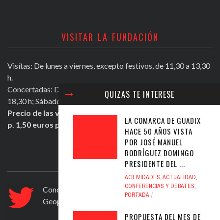
VISITAR LA FUNDACIÓN
Visítas: De lunes a viernes, excepto festivos, de 11,30 a 13,30
h.
Concertadas: De lunes a viernes excepto festivos, de 16,30 a
QUIZAS TE INTERESE
18,30 h; Sábados mañana de 11,30 a 13,30 h.
Precio de las visitas: Individual 2 euros. Grupos + de 10
LA COMARCA DE GUADIX
p. 1,50 euros persona.
HACE 50 AÑOS VISTA
POR JOSÉ MANUEL
RODRÍGUEZ DOMINGO
ULTIMOS TWEETS
PRESIDENTE DEL ...
ACTIVIDADES
,
ACTUALIDAD
,
CONFERENCIAS Y DEBATES
,
Conocer Guadix y comarca, ficha nº 83. El
PORTADA
Geoparque de Granada
https://t.co/ad6594yfVv
Jul 12, 2020
PROPUESTA DEL MES DE