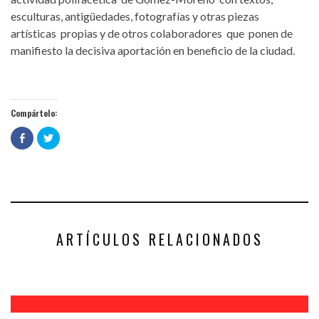
esculturas, antigüedades, fotografías y otras piezas
artísticas propias y de otros colaboradores que ponen de
manifiesto la decisiva aportación en beneficio de la ciudad.
Compártelo:
Haz
Haz
clic
clic
para
para
compartir
compartir
en
en
Facebook
Twitter
(Se
(Se
abre
abre
en
en
una
una
ventana
ventana
nueva)
nueva)
ARTÍCULOS RELACIONADOS