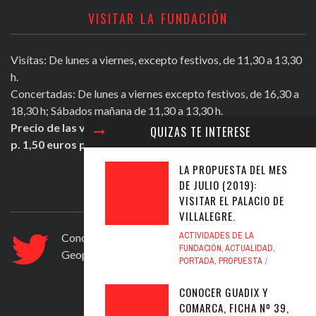
VISITAR LA FUNDACIÓN
Visítas: De lunes a viernes, excepto festivos, de 11,30 a 13,30
h.
Concertadas: De lunes a viernes excepto festivos, de 16,30 a
18,30 h; Sábados mañana de 11,30 a 13,30 h.
Precio de las visitas: Individual 2 euros. Grupos + de 10
QUIZAS TE INTERESE
p. 1,50 euros persona.
LA PROPUESTA DEL MES
DE JULIO (2019):
ULTIMOS TWEETS
VISITAR EL PALACIO DE
VILLALEGRE.
ACTIVIDADES DE LA
Conocer Guadix y comarca, ficha nº 83. El
FUNDACIÓN
,
ACTUALIDAD
,
Geoparque de Granada
https://t.co/ad6594yfVv
PORTADA
,
PROPUESTA
Jul 12, 2020
CONOCER GUADIX Y
COMARCA, FICHA Nº 39,