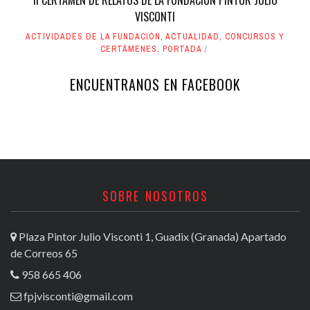
VISCONTI
ACTIVIDADES DE LA FUNDACIÓN
,
ACTUALIDAD
,
CONCURSOS Y
CERTÁMENES
,
PORTADA
ENCUENTRANOS EN FACEBOOK
SOBRE NOSOTROS
Plaza Pintor Julio Visconti 1, Guadix (Granada) Apartado
de Correos 65
958 665 406
fpjvisconti@gmail.com