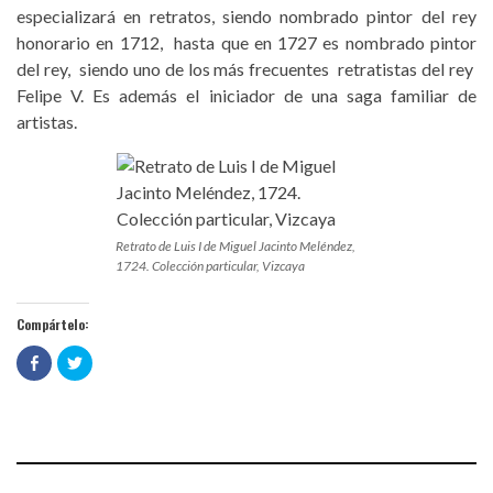
especializará en retratos, siendo nombrado pintor del rey
honorario en 1712, hasta que en 1727 es nombrado pintor
del rey, siendo uno de los más frecuentes retratistas del rey
Felipe V. Es además el iniciador de una saga familiar de
artistas.
Retrato de Luis I de Miguel Jacinto Meléndez,
1724. Colección particular, Vizcaya
Compártelo:
Haz
Haz
clic
clic
para
para
compartir
compartir
en
en
Facebook
Twitter
(Se
(Se
abre
abre
en
en
una
una
ventana
ventana