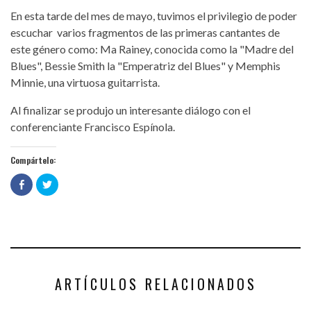
En esta tarde del mes de mayo, tuvimos el privilegio de poder
escuchar varios fragmentos de las primeras cantantes de
este género como: Ma Rainey, conocida como la "Madre del
Blues", Bessie Smith la "Emperatriz del Blues" y Memphis
Minnie, una virtuosa guitarrista.
Al finalizar se produjo un interesante diálogo con el
conferenciante Francisco Espínola.
Compártelo:
Haz
Haz
clic
clic
para
para
compartir
compartir
en
en
Facebook
Twitter
(Se
(Se
abre
abre
en
en
una
una
ventana
ventana
nueva)
nueva)
ARTÍCULOS RELACIONADOS