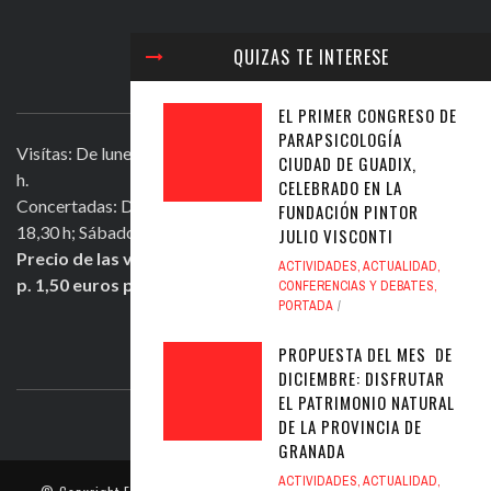
QUIZAS TE INTERESE
VISITAR LA FUNDACIÓN
EL PRIMER CONGRESO DE
PARAPSICOLOGÍA
Visítas: De lunes a viernes, excepto festivos, de 11,30 a 13,30
CIUDAD DE GUADIX,
h.
CELEBRADO EN LA
Concertadas: De lunes a viernes excepto festivos, de 16,30 a
FUNDACIÓN PINTOR
18,30 h; Sábados mañana de 11,30 a 13,30 h.
JULIO VISCONTI
Precio de las visitas: Individual 2 euros. Grupos + de 10
ACTIVIDADES
,
ACTUALIDAD
,
p. 1,50 euros persona.
CONFERENCIAS Y DEBATES
,
PORTADA
PROPUESTA DEL MES DE
ULTIMOS TWEETS
DICIEMBRE: DISFRUTAR
EL PATRIMONIO NATURAL
DE LA PROVINCIA DE
GRANADA
ACTIVIDADES
,
ACTUALIDAD
,