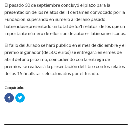
El pasado 30 de septiembre concluyó el plazo para la
presentación de los relatos del II certamen convocado por la
Fundación, superando en número al del año pasado,
habiéndose presentado un total de 551 relatos de los que un
importante número de ellos son de autores latinoamericanos.
El fallo del Jurado se hará público en el mes de diciembre y el
premio al ganador (de 500 euros) se entregará en el mes de
abril del año próximo, coincidiendo con la entrega de
premios se realizará la presentación del libro con los relatos
de los 15 finalistas seleccionados por el Jurado.
Compártelo:
Haz
Haz
clic
clic
para
para
compartir
compartir
en
en
Facebook
Twitter
(Se
(Se
abre
abre
en
en
una
una