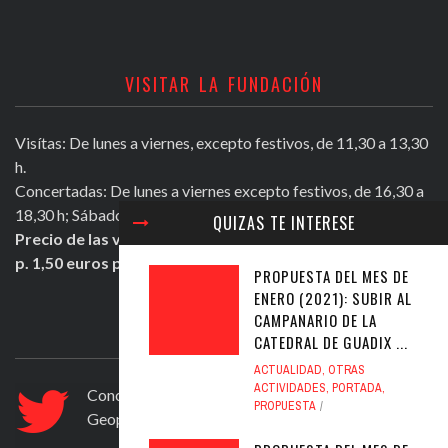
VISITAR LA FUNDACIÓN
Visítas: De lunes a viernes, excepto festivos, de 11,30 a 13,30
h.
Concertadas: De lunes a viernes excepto festivos, de 16,30 a
18,30 h; Sábados mañana de 11,30 a 13,30 h.
QUIZAS TE INTERESE
Precio de las visitas: Individual 2 euros. Grupos + de 10
p. 1,50 euros persona.
PROPUESTA DEL MES DE
ENERO (2021): SUBIR AL
CAMPANARIO DE LA
ULTIMOS TWEETS
CATEDRAL DE GUADIX ...
ACTUALIDAD
,
OTRAS
ACTIVIDADES
,
PORTADA
,
Conocer Guadix y comarca, ficha nº 83. El
PROPUESTA
Geoparque de Granada
https://t.co/ad6594yfVv
Jul 12, 2020