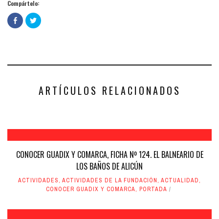
Compártelo:
Haz
Haz
clic
clic
para
para
compartir
compartir
en
en
Facebook
Twitter
(Se
(Se
abre
abre
en
en
una
una
ventana
ventana
nueva)
nueva)
ARTÍCULOS RELACIONADOS
CONOCER GUADIX Y COMARCA, FICHA Nº 124. EL BALNEARIO DE
LOS BAÑOS DE ALICÚN
ACTIVIDADES
,
ACTIVIDADES DE LA FUNDACIÓN
,
ACTUALIDAD
,
CONOCER GUADIX Y COMARCA
,
PORTADA