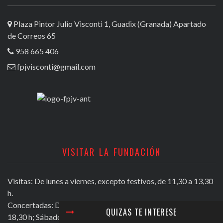
Plaza Pintor Julio Visconti 1, Guadix (Granada) Apartado
de Correos 65
958 665 406
fpjvisconti@gmail.com
VISITAR LA FUNDACIÓN
Visítas: De lunes a viernes, excepto festivos, de 11,30 a 13,30
h.
Concertadas: De lunes a viernes excepto festivos, de 16,30 a
QUIZAS TE INTERESE
18,30 h; Sábados mañana de 11,30 a 13,30 h.