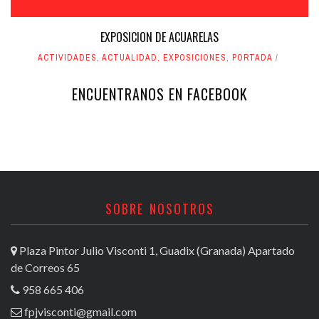
EXPOSICION DE ACUARELAS
ACTIVIDADES
,
ACTUALIDAD
,
EXPOSICIONES
,
PORTADA
ENCUENTRANOS EN FACEBOOK
SOBRE NOSOTROS
Plaza Pintor Julio Visconti 1, Guadix (Granada) Apartado
de Correos 65
958 665 406
fpjvisconti@gmail.com