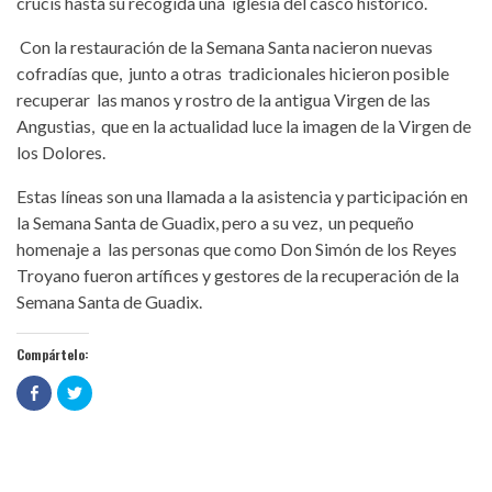
crucis hasta su recogida una iglesia del casco histórico.
Con la restauración de la Semana Santa nacieron nuevas
cofradías que, junto a otras tradicionales hicieron posible
recuperar las manos y rostro de la antigua Virgen de las
Angustias, que en la actualidad luce la imagen de la Virgen de
los Dolores.
Estas líneas son una llamada a la asistencia y participación en
la Semana Santa de Guadix, pero a su vez, un pequeño
homenaje a las personas que como Don Simón de los Reyes
Troyano fueron artífices y gestores de la recuperación de la
Semana Santa de Guadix.
Compártelo:
Haz
Haz
clic
clic
para
para
compartir
compartir
en
en
Facebook
Twitter
(Se
(Se
abre
abre