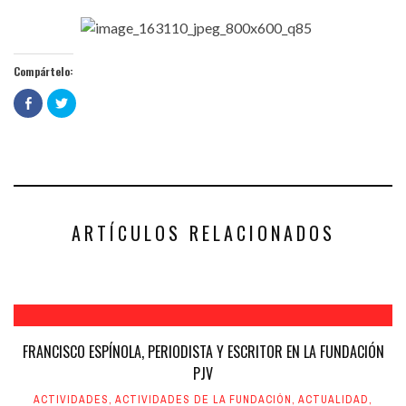
Compártelo:
Haz
Haz
clic
clic
para
para
compartir
compartir
en
en
Facebook
Twitter
(Se
(Se
abre
abre
en
en
una
una
ventana
ventana
nueva)
nueva)
ARTÍCULOS RELACIONADOS
FRANCISCO ESPÍNOLA, PERIODISTA Y ESCRITOR EN LA FUNDACIÓN
PJV
ACTIVIDADES
,
ACTIVIDADES DE LA FUNDACIÓN
,
ACTUALIDAD
,