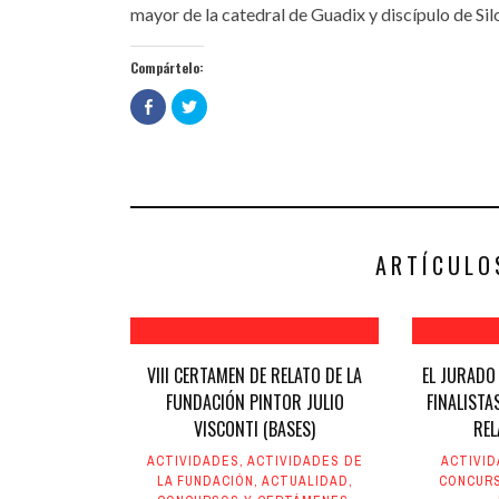
mayor de la catedral de Guadix y discípulo de Sil
Compártelo:
Haz
Haz
clic
clic
para
para
compartir
compartir
en
en
Facebook
Twitter
(Se
(Se
abre
abre
en
en
una
una
ventana
ventana
nueva)
nueva)
ARTÍCULO
VIII CERTAMEN DE RELATO DE LA
EL JURADO
FUNDACIÓN PINTOR JULIO
FINALISTA
VISCONTI (BASES)
REL
ACTIVIDADES
,
ACTIVIDADES DE
ACTIVI
LA FUNDACIÓN
,
ACTUALIDAD
,
CONCUR