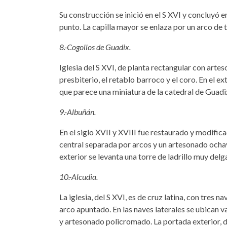
Su construcción se inició en el S XVI y concluyó e
punto. La capilla mayor se enlaza por un arco de 
8.-Cogollos de Guadix.
Iglesia del S XVI, de planta rectangular con art
presbiterio, el retablo barroco y el coro. En el e
que parece una miniatura de la catedral de Guadix
9.-Albuñán.
En el siglo XVII y XVIII fue restaurado y modifica
central separada por arcos y un artesonado ochav
exterior se levanta una torre de ladrillo muy del
10.-Alcudia.
La iglesia, del S XVI, es de cruz latina, con tres n
arco apuntado. En las naves laterales se ubican va
y artesonado policromado. La portada exterior, 