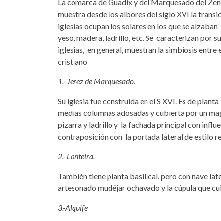
La comarca de Guadix y del Marquesado del Zenet
muestra desde los albores del siglo XVI la transi
iglesias ocupan los solares en los que se alzaban
yeso, madera, ladrillo, etc. Se caracterizan por s
iglesias, en general, muestran la simbiosis entre
cristiano
1.- Jerez de Marquesado.
Su iglesia fue construida en el S XVI. Es de plant
medias columnas adosadas y cubierta por un magn
pizarra y ladrillo y la fachada principal con influe
contraposición con la portada lateral de estilo r
2.- Lanteira.
También tiene planta basilical, pero con nave la
artesonado mudéjar ochavado y la cúpula que cub
3.-Alquife