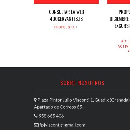
CONSULTAR LA WEB
PROPU
400CERVANTES.ES
DICIEMBRE 
EXCURSI
PROPUESTA
ACT
ACTIV
SOBRE NOSOTROS
Plaza Pintor Julio Visconti 1, Guadix (Granada)
Apartado de Correos 65
958 665 406
fpjvisconti@gmail.com