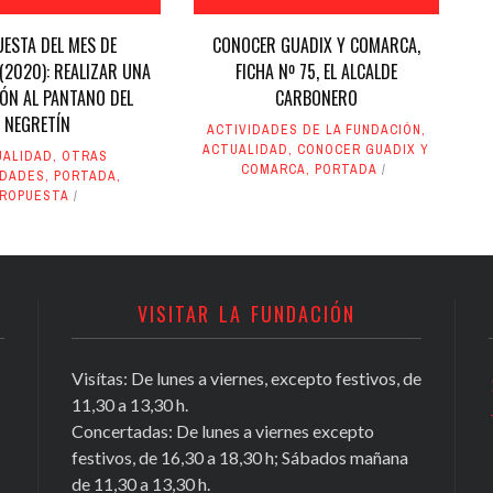
ESTA DEL MES DE
CONOCER GUADIX Y COMARCA,
(2020): REALIZAR UNA
FICHA Nº 75, EL ALCALDE
ÓN AL PANTANO DEL
CARBONERO
NEGRETÍN
ACTIVIDADES DE LA FUNDACIÓN
,
ACTUALIDAD
,
CONOCER GUADIX Y
UALIDAD
,
OTRAS
COMARCA
,
PORTADA
IDADES
,
PORTADA
,
PROPUESTA
VISITAR LA FUNDACIÓN
Visítas: De lunes a viernes, excepto festivos, de
Conocer Guadix y comarca, ficha nº
11,30 a 13,30 h.
81, Antonio Chamorro Daza,
Concertadas: De lunes a viernes excepto
investigador exiliado
festivos, de 16,30 a 18,30 h; Sábados mañana
https://t.co/Tx2b2DL4i3
de 11,30 a 13,30 h.
May 16, 2020