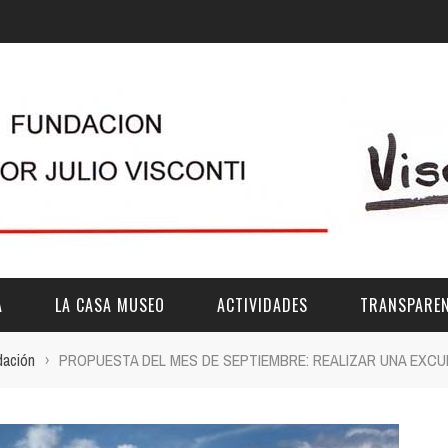
A
LA CASA MUSEO
ACTIVIDADES
TRANSPAREN
dación
›
PROPUESTA DEL MES DE SEPTIEMBRE: REALIZAR UNA EXCU
DESCRIPCIÓN
DE LA FUNDACIÓN
ESTATUTOS
VIDEOS
OTRAS ACTIVIDADES DE ÁMBITO COMARCA
REUNIONES Y A