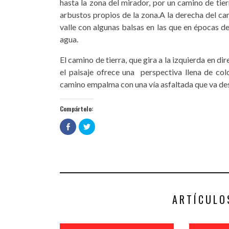
hasta la zona del mirador, por un camino de tier
arbustos propios de la zona.A la derecha del cam
valle con algunas balsas en las que en épocas d
agua.
El camino de tierra, que gira a la izquierda en d
el paisaje ofrece una perspectiva llena de colo
camino empalma con una vía asfaltada que va des
Compártelo:
Haz
Haz
clic
clic
para
para
compartir
compartir
en
en
Facebook
Twitter
(Se
(Se
abre
abre
en
en
una
una
ventana
ventana
nueva)
nueva)
ARTÍCULO