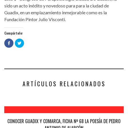
sido un acto inédito y novedoso para para la ciudad de
Guadix, en un emplazamiento inmejorable como es la
Fundación Pintor Julio Visconti.
Compártelo:
Haz
Haz
clic
clic
para
para
compartir
compartir
en
en
Facebook
Twitter
(Se
(Se
abre
abre
en
en
una
una
ventana
ventana
nueva)
nueva)
ARTÍCULOS RELACIONADOS
CONOCER GUADIX Y COMARCA, FICHA Nº 68 LA POESÍA DE PEDRO
ANTONIO DE ALARCÓN