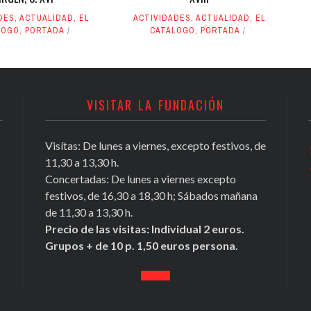
DES
,
ACTUALIDAD
,
EL
ACTIVIDADES
,
ACTUALIDAD
,
EL
LOGO
,
PORTADA
CATÁLOGO
,
PORTADA
VISITAR LA FUNDACIÓN
Visítas: De lunes a viernes, excepto festivos, de
Conocer Guadix y comarca, ficha nº
11,30 a 13,30 h.
81, Antonio Chamorro Daza,
Concertadas: De lunes a viernes excepto
investigador exiliado
festivos, de 16,30 a 18,30 h; Sábados mañana
https://t.co/Tx2b2DL4i3
de 11,30 a 13,30 h.
May 16, 2020
Precio de las visitas: Individual 2 euros.
Grupos + de 10 p. 1,50 euros persona.