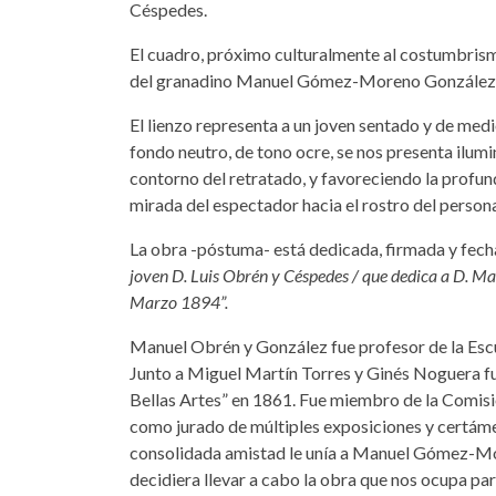
Céspedes.
El cuadro, próximo culturalmente al costumbrismo
del granadino Manuel Gómez-Moreno González
El lienzo representa a un joven sentado y de medi
fondo neutro, de tono ocre, se nos presenta ilum
contorno del retratado, y favoreciendo la profund
mirada del espectador hacia el rostro del personaj
La obra -póstuma- está dedicada, firmada y fecha
joven D. Luis Obrén y Céspedes / que dedica a D. M
Marzo 1894”.
Manuel Obrén y González fue profesor de la Escu
Junto a Miguel Martín Torres y Ginés Noguera fu
Bellas Artes” en 1861. Fue miembro de la Comis
como jurado de múltiples exposiciones y certámen
consolidada amistad le unía a Manuel Gómez-Mor
decidiera llevar a cabo la obra que nos ocupa par