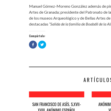
Manuel Gómez-Moreno González además de pintor
Artes de Granada; presidente del Patronato de la 
de los museos Arqueológico y de Bellas Artes de
destacadas
“Salida de la familia de Boabdil de la 
Compártelo:
Haz
Haz
clic
clic
para
para
compartir
compartir
en
en
Facebook
Twitter
(Se
(Se
abre
abre
en
en
una
una
ventana
ventana
nueva)
nueva)
ARTÍCULO
SAN FRANCISCO DE ASÍS. S.XVII-
ANÓNIMO
XVIII. ANÓNIMO ESPAÑOL
V