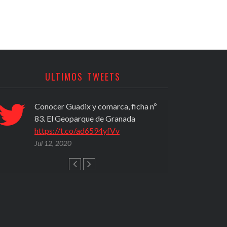
ULTIMOS TWEETS
Conocer Guadix y comarca, ficha nº
PROPU
83. El Geoparque de Granada
(2020)
https://t.co/ad6594yfVv
activi
del A
Jul 12, 2020
https
Jul 12,