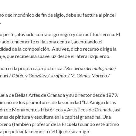
 decimonónico de fin de siglo, debe su factura al pincel
.
o perfil, ataviado con abrigo negro y con actitud serena. El
inado tenuemente en la zona central, acentuando el
idad de la composición. A su vez, dicho recurso dirige la
e, que recibe una suave luz desde el lateral izquierdo.
da en la propia capa pictórica:
“Recuerdo del malogrado /
anuel / Obrén y González / su afmo. / M. Gómez Moreno /
ela de Bellas Artes de Granada y su director desde 1879.
e uno de los promotores de la sociedad “La Amiga de las
ión de Monumentos Históricos y Artísticos de Granada, así
es de pintura y escultura en la capital granadina. Una
eno (también profesor de la Escuela) cuando este último
a perpetuar la memoria del hijo de su amigo.